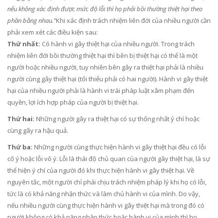
nếu không xác định được mức độ lỗi thì họ phải bồi thường thiệt hại theo
phần bằng nhau.”
Khi xác định trách nhiệm liên đới của nhiều người cần
phải xem xét các điều kiện sau:
Thứ nhất:
Có hành vi gây thiệt hại của nhiều người. Trong trách
nhiệm liên đới bồi thường thiệt hại thì bên bị thiệt hại có thể là một
người hoặc nhiều người, tuy nhiên bên gây ra thiệt hại phải là nhiều
người cùng gây thiệt hại (tối thiểu phải có hai người). Hành vi gây thiệt
hại của nhiều người phải là hành vi trái pháp luật xâm phạm đến
quyền, lợi ích hợp pháp của người bị thiệt hại.
Thứ hai:
Những người gây ra thiệt hại có sự thống nhất ý chí hoặc
cùng gây ra hậu quả.
Thứ ba:
Những người cùng thực hiện hành vi gây thiệt hại đều có lỗi
cố ý hoặc lỗi vô ý. Lỗi là thái độ chủ quan của người gây thiệt hại, là sự
thể hiện ý chí của người đó khi thực hiện hành vi gây thiệt hại. Về
nguyên tắc, một người chỉ phải chịu trách nhiệm pháp lý khi họ có lỗi,
tức là có khả năng nhận thức và làm chủ hành vi của mình. Do vậy,
nếu nhiều người cùng thực hiện hành vi gây thiệt hại mà trong đó có
người không có khả năng nhận thức hoặc hành vi của mình thì họ