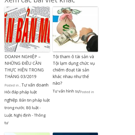
DOANH NGHIỆP –
Tội tham ô tài sản và
NHỮNG ĐIỀU CẦN
Tội lạm dụng chức vụ
THỰC HIỆN TRONG
chiếm đoạt tài sản
THÁNG 03/2019
khác nhau như thế
nào?
Tư vấn doanh
Posted in
,
Tư vấn hình sự
Hỏi đáp pháp luật
Posted in
nghiệp
Bản tin pháp luật
,
trong nước
Bộ luật -
,
Luật
Nghị định - Thông
,
tư