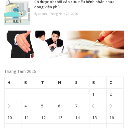
Có được từ chối cấp cứu nếu bệnh nhân chưa
đóng viện phí?
By admin - Tháng Năm 20, 2026
Tháng Tám 2026
H
B
T
N
S
B
C
1
2
3
4
5
6
7
8
9
10
11
12
13
14
15
16