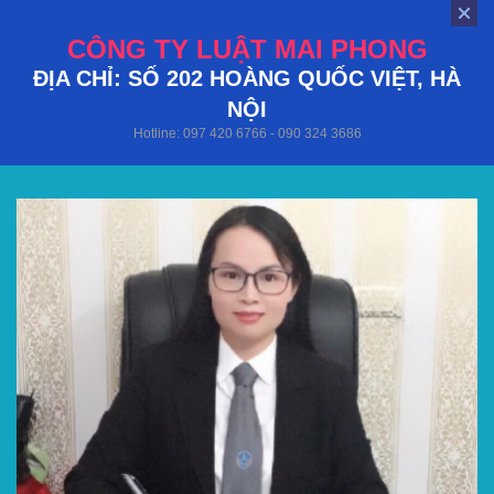
CÔNG TY LUẬT MAI PHONG
ĐỊA CHỈ: SỐ 202 HOÀNG QUỐC VIỆT, HÀ
NỘI
Hotline: 097 420 6766 - 090 324 3686