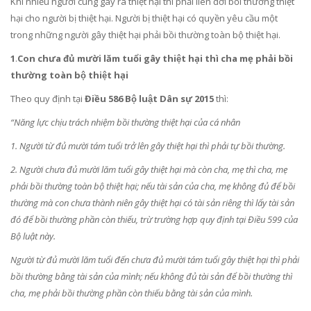
Khi nhiều người cùng gây ra thiệt hại thì phải liên đới bồi thường thiệt
hại cho người bị thiệt hại. Người bị thiệt hại có quyền yêu cầu một
trong những người gây thiệt hại phải bồi thường toàn bộ thiệt hại.
1
.
Con chưa đủ mười lăm tuổi gây thiệt hại thì cha mẹ phải bồi
thường toàn bộ thiệt hại
Theo quy định tại
Điều 586 Bộ luật Dân sự 2015
thì:
“Năng lực chịu trách nhiệm bồi thường thiệt hại của cá nhân
1. Người từ đủ mười tám tuổi trở lên gây thiệt hại thì phải tự bồi thường.
2. Người chưa đủ mười lăm tuổi gây thiệt hại mà còn cha, mẹ thì cha, mẹ
phải bồi thường toàn bộ thiệt hại; nếu tài sản của cha, mẹ không đủ để bồi
thường mà con chưa thành niên gây thiệt hại có tài sản riêng thì lấy tài sản
đó để bồi thường phần còn thiếu, trừ trường hợp quy định tại Điều 599 của
Bộ luật này.
Người từ đủ mười lăm tuổi đến chưa đủ mười tám tuổi gây thiệt hại thì phải
bồi thường bằng tài sản của mình; nếu không đủ tài sản để bồi thường thì
cha, mẹ phải bồi thường phần còn thiếu bằng tài sản của mình.